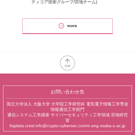
ティコア技術グループ/宮地チーム)
more
top
お問い合わせ先
国立大学法人 大阪大学 大学院工学研究科 電気電子情報工学専攻
情報通信工学部門
通信システム工学講座 サイバーセキュリティ工学領域 宮地研究
室
bigdata.crest.info@crypto-cybersec.comm.eng.osaka-u.ac.jp