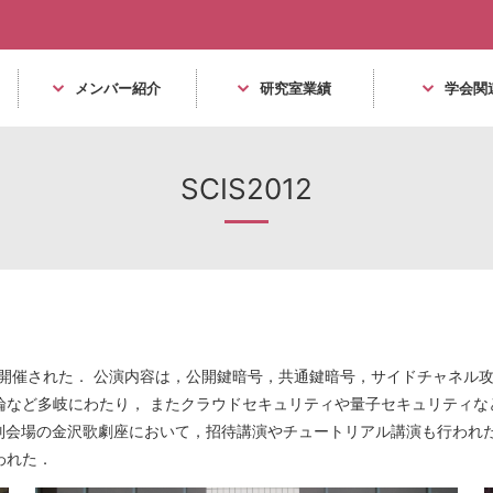
メンバー紹介
研究室業績
学会関
SCIS2012
ル東急にて開催された． 公演内容は，公開鍵暗号，共通鍵暗号，サイドチャ
論など多岐にわたり， またクラウドセキュリティや量子セキュリティなど
 別会場の金沢歌劇座において，招待講演やチュートリアル講演も行われ
われた．